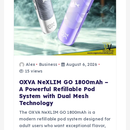
i
o
n
Alex
Business
August 6, 2026
15 views
OXVA NeXLIM GO 1800mAh –
A Powerful Refillable Pod
System with Dual Mesh
Technology
The OXVA NeXLIM GO 1800mAh is a
modern refillable pod system designed for
adult users who want exceptional flavor,