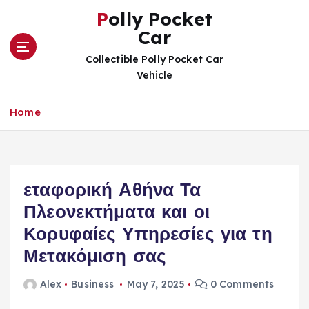
S
Polly Pocket
k
Car
i
p
Collectible Polly Pocket Car
t
Vehicle
o
c
Home
o
n
t
e
n
εταφορική Αθήνα Τα
t
Πλεονεκτήματα και οι
Κορυφαίες Υπηρεσίες για τη
Μετακόμιση σας
Alex
Business
May 7, 2025
0 Comments