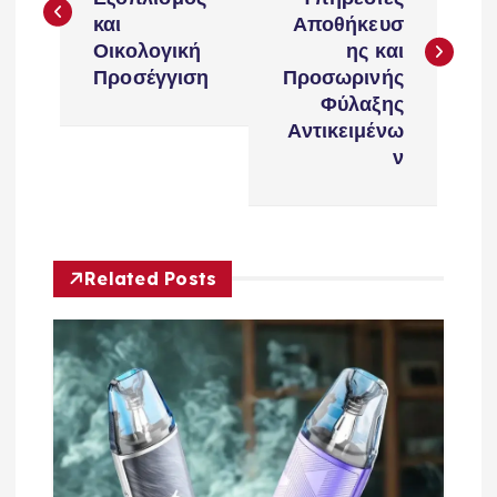
s
και
Αποθήκευσ
Οικολογική
ης και
t
Προσέγγιση
Προσωρινής
Φύλαξης
n
Αντικειμένω
ν
a
v
Related Posts
i
g
a
t